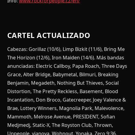
Info:
www.rockforpeople.cz/en/
CARTEL ACTUALIZADO
Cabezas: Gorillaz (10/6), Limp Bizkit (11/6), Bring Me
The Horizon (12/6), Iron Maiden (14/6). Más bandas
anunciadas: Electric Callboy, Papa Roach, Three Days
Grace, Alter Bridge, Babymetal, Bilmuri, Breaking
Benjamin, Megadeth, Nothing But Thieves, Social
Distortion, The Pretty Reckless, Basement, Blood
Incantation, Don Broco, Gatecreeper, Joey Valence &
Brae, Lottery Winners, Magnolia Park, Malevolence,
Mammoth, Melrose Avenue, PRESIDENT, Sofian
Medjmedj, Static-X, The Royston Club, Thrown,
Unpeople, vianova, Wohnout, Yonaka, Zero 9:36.