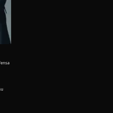
efensa
su