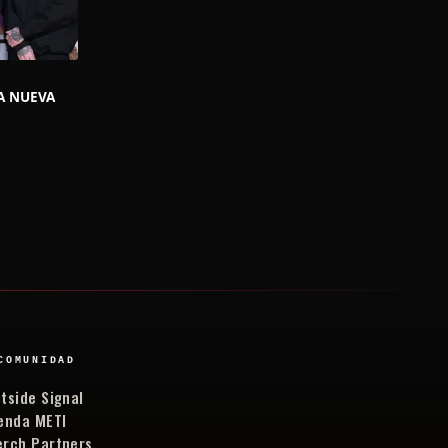
A NUEVA
COMUNIDAD
tside Signal
enda METI
rch Partners