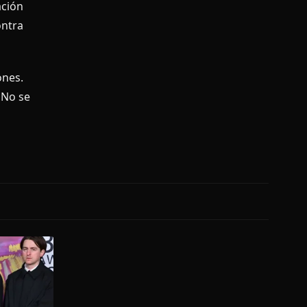
ación
ontra
ones.
 No se