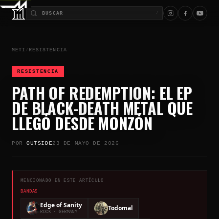
/
METI
/
RESISTENCIA
RESISTENCIA
PATH OF REDEMPTION: EL EP
DE BLACK-DEATH METAL QUE
LLEGÓ DESDE MONZÓN
POR
OUTSIDE
23 DE MAYO DE 2026
MENCIONADO EN ESTE ARTÍCULO
BANDAS
Edge of Sanity
Todomal
ROCK
· GERMANY