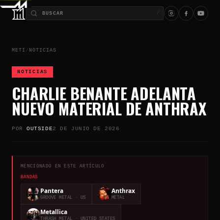
/
METI
/
NOTICIAS
NOTICIAS
CHARLIE BENANTE ADELANTA
NUEVO MATERIAL DE ANTHRAX
POR
OUTSIDE
2 DE JUNIO DE 2026
MENCIONADO EN ESTE ARTÍCULO
BANDAS
Pantera
Anthrax
GROOVE METAL
· US
METAL
Metallica
THRASH METAL
· UNITED STATES