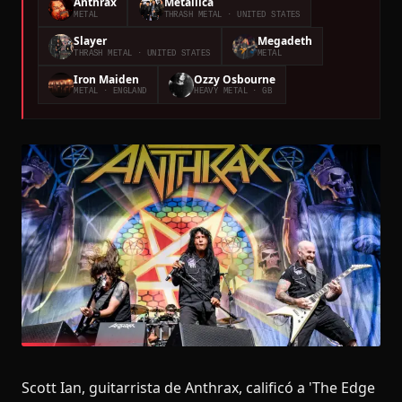
Anthrax
Metallica
METAL
THRASH METAL
· UNITED STATES
Slayer
Megadeth
THRASH METAL
· UNITED STATES
METAL
Iron Maiden
Ozzy Osbourne
METAL
· ENGLAND
HEAVY METAL
· GB
Scott Ian, guitarrista de Anthrax, calificó a 'The Edge